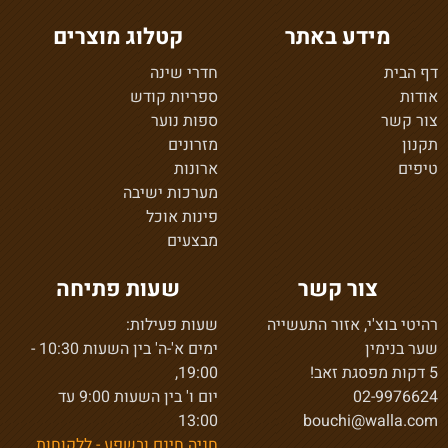
מידע באתר
קטלוג מוצרים
דף הבית
חדרי שינה
אודות
ספריות קודש
צור קשר
ספות נוער
תקנון
מזרונים
טיפים
ארונות
מערכות ישיבה
פינות אוכל
מבצעים
צור קשר
שעות פתיחה
רהיטי בוצ'י, אזור התעשייה
שעות פעילות:
שער בנימין
ימים א'-ה' בין השעות 10:30 -
5 דקות מפסגת זאב!
19:00,
02-9976624
יום ו' בין השעות 9:00 עד
13:00
bouchi@walla.com
חניה חינם ובשפע - ללקוחות