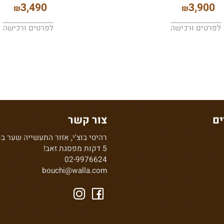
הזזה אמור
ארון הזזה אופיר
3,490
3,9
₪
₪
ים ורכישה
לפרטים ורכישה
צור קשר
רהיטי בוצ'י, אזור התעשייה שער בנימי
5 דקות מפסגת זאב!
02-9976624
bouchi@walla.com