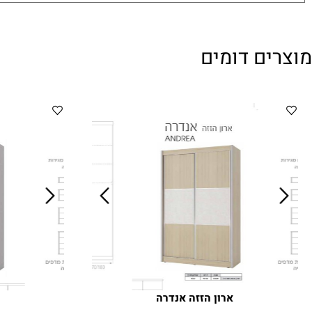
ן
ם דומים