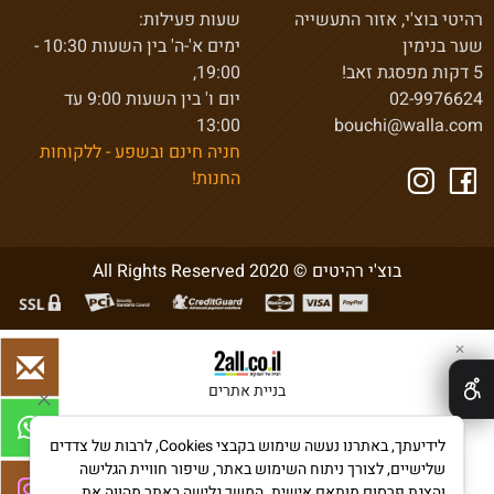
רהיטי בוצ'י, אזור התעשייה
שעות פעילות:
שער בנימין
ימים א'-ה' בין השעות 10:30 -
5 דקות מפסגת זאב!
19:00,
02-9976624
יום ו' בין השעות 9:00 עד
13:00
bouchi@walla.com
חניה חינם ובשפע - ללקוחות
החנות!
בוצ'י רהיטים © 2020 All Rights Reserved
✕
בניית אתרים
לידיעתך, באתרנו נעשה שימוש בקבצי Cookies, לרבות של צדדים
שלישיים, לצורך ניתוח השימוש באתר, שיפור חוויית הגלישה
והצגת פרסום מותאם אישית. המשך גלישה באתר מהווה את