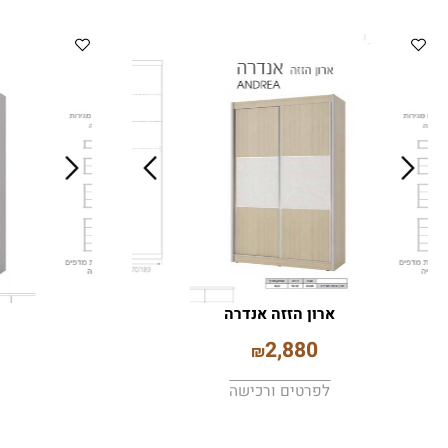
ם דומים
ארון הזזה אנדרה
ארון 
00
2,880
₪
לפרטים ורכישה
לפרט