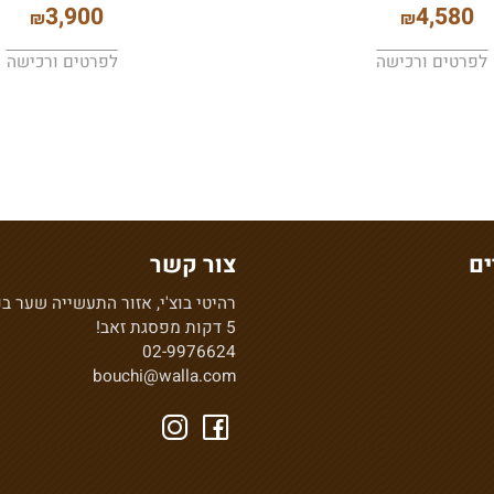
גם ברוקלין
ספה דגם אספן
3,900
4,5
₪
₪
ים ורכישה
לפרטים ורכישה
צור קשר
רהיטי בוצ'י, אזור התעשייה שער בנימי
5 דקות מפסגת זאב!
02-9976624
bouchi@walla.com