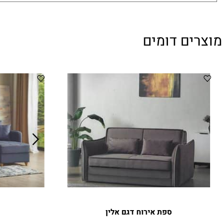
ן
ם דומים